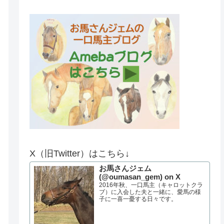
X（旧Twitter）はこちら↓
お馬さんジェム
(@oumasan_gem) on X
2016年秋、一口馬主（キャロットクラ
ブ）に入会した夫と一緒に、愛馬の様
子に一喜一憂する日々です。