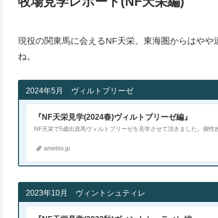
牧場見学レポート(NF天栄編)
現役の関東馬に会えるNF天栄。東海圏からはやや
ね。
2024年5月 ヴィルトブリーゼ
『NF天栄見学(2024春)ヴィルトブリーゼ編』
ameblo.jp
2023年10月 ヴィントシュティレ