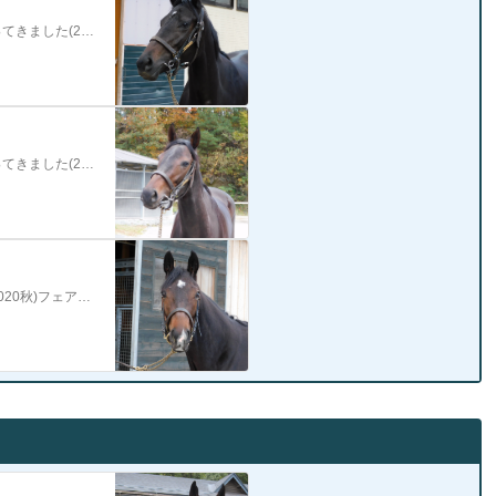
ＮＦ天栄で愛馬を見学させていただきました。(『NF天栄へ見学に行ってきました(2020秋)』) 最初に見学させて頂いたのはフェアビアンカ。フェアビアンカを連れ…
ＮＦ天栄で愛馬を見学させていただきました。(『NF天栄へ見学に行ってきました(2020秋)』) 一昨日に記事を書いたフェアビアンカは（『NF天栄見学(2020…
フェアビアンカとヴァンデスプワールの見学を終え（『NF天栄見学(2020秋)フェアビアンカ編』）（『NF天栄見学(2020秋)ヴァンデスプワール編』）次はフォ…