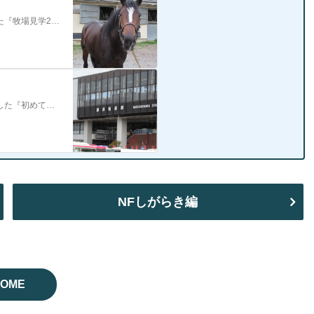
昨日、ＮＦ天栄で２歳出資馬バインドウィードを見学させて頂きました『牧場見学2019（春）～バインドウィード編～』から半年ぶり。相変わらずかわいかったです ２頭…
先週末、ＮＦ天栄で２歳出資馬バインドウィードを見学させて頂きました『初めてのNF天栄～バインドウィード編～』今回は道中の食事など番外編です。 見学は15:30…
NFしがらき編
OME