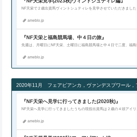
『NF天栄見学(2023秋)ヴィントシュティレ編』
ameblo.jp
『NF天栄と福島競馬場、中４日の旅』
ameblo.jp
2020年11月 フェアビアンカ，ヴァンデスプワール
『NF天栄へ見学に行ってきました(2020秋)』
ameblo.jp