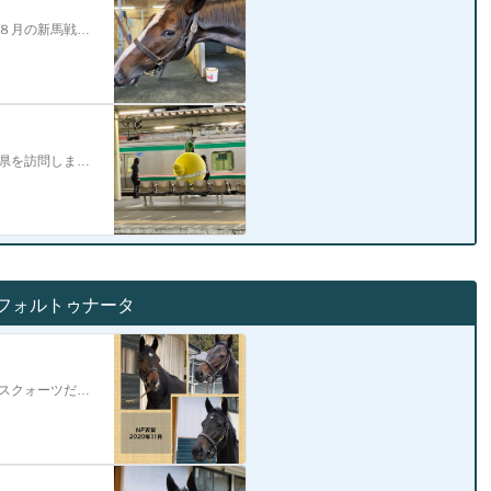
NF天栄で２歳出資馬ヴィントシュティレを見学させていただきました８月の新馬戦では見事２着今月９日の未勝利戦では重馬場のせいか７着という結果でレース後放牧に出た…
先週は、月曜日にNF天栄、土曜日に福島競馬場と中４日で二度、福島県を訪問しました。旅のとりとめのない事を綴ります まずは10/30（月）の牧場見学の日。久しぶ…
，フォルトゥナータ
NF天栄へ見学に行ってきましたうちの現役出資馬は２歳の４頭アイリスクォーツだけは関西馬。なんと、関東の現役出資馬３頭の全員に会うことができました フェアビアン…