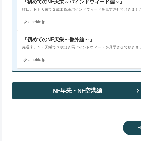
『初めてのNF天栄～バインドウィード編～』
ameblo.jp
『初めてのNF天栄～番外編～』
ameblo.jp
NF早来・NF空港編
H