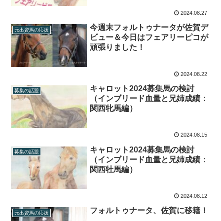
2024.08.27
今週末フォルトゥナータが佐賀デ
元出資馬の応援
ビュー＆今日はフェアリーピコが
頑張りました！
2024.08.22
キャロット2024募集馬の検討
募集の話題
（インブリード血量と兄姉成績：
関西牝馬編）
2024.08.15
キャロット2024募集馬の検討
募集の話題
（インブリード血量と兄姉成績：
関西牡馬編）
2024.08.12
フォルトゥナータ、佐賀に移籍！
元出資馬の応援