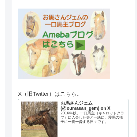
X（旧Twitter）はこちら↓
お馬さんジェム
(@oumasan_gem) on X
2016年秋、一口馬主（キャロットクラ
ブ）に入会した夫と一緒に、愛馬の様
子に一喜一憂する日々です。