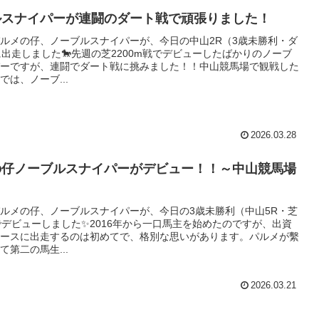
ルスナイパーが連闘のダート戦で頑張りました！
ルメの仔、ノーブルスナイパーが、今日の中山2R（3歳未勝利・ダ
）に出走しました🐎先週の芝2200m戦でデビューしたばかりのノーブ
ーですが、連闘でダート戦に挑みました！！中山競馬場で観戦した
では、ノーブ...
2026.03.28
の仔ノーブルスナイパーがデビュー！！～中山競馬場
～
ルメの仔、ノーブルスナイパーが、今日の3歳未勝利（中山5R・芝
）でデビューしました✨2016年から一口馬主を始めたのですが、出資
ースに出走するのは初めてで、格別な思いがあります。パルメが繫
て第二の馬生...
2026.03.21