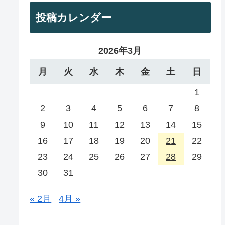
投稿カレンダー
2026年3月
月
火
水
木
金
土
日
1
2
3
4
5
6
7
8
9
10
11
12
13
14
15
16
17
18
19
20
21
22
23
24
25
26
27
28
29
30
31
« 2月
4月 »