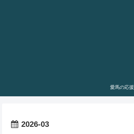
愛馬の応援
2026-03