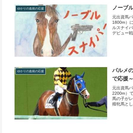
ノーブ
ゆかりの血統の応援
元出資馬パ
1800m
ルスナイパ
デビュー戦
パルメ
ゆかりの血統の応援
で応援
元出資馬パ
2200m
馬の子がレ
殖牝馬とし