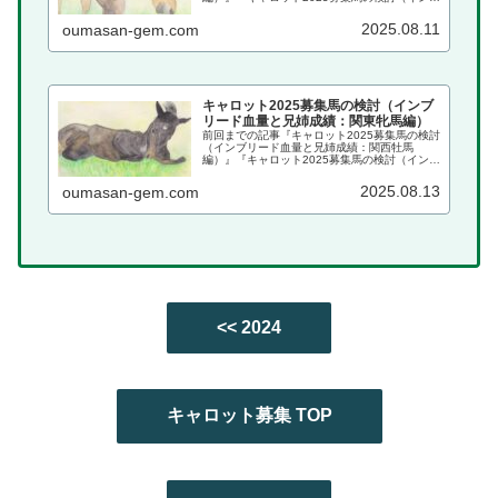
リード血量と兄姉成績：関西牝馬編）』に続
き、インブリード血量と兄姉の成績、今回は関
2025.08.11
oumasan-gem.com
東牡馬編です。この表の兄姉成…
キャロット2025募集馬の検討（インブ
リード血量と兄姉成績：関東牝馬編）
前回までの記事『キャロット2025募集馬の検討
（インブリード血量と兄姉成績：関西牡馬
編）』『キャロット2025募集馬の検討（インブ
リード血量と兄姉成績：関西牝馬編）』『キャ
ロット2025募集馬の検討（インブリード血量と
2025.08.13
oumasan-gem.com
兄姉成績：関東牡馬編）…
<< 2024
キャロット募集 TOP