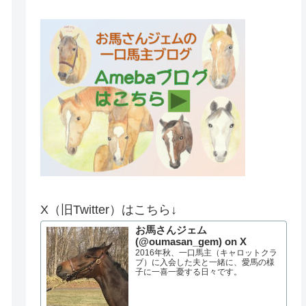
X（旧Twitter）はこちら↓
お馬さんジェム
(@oumasan_gem) on X
2016年秋、一口馬主（キャロットクラ
ブ）に入会した夫と一緒に、愛馬の様
子に一喜一憂する日々です。