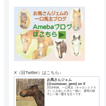
X（旧Twitter）はこちら↓
お馬さんジェム
(@oumasan_gem) on X
2016年秋、一口馬主（キャロットクラ
ブ）に入会した夫と一緒に、愛馬の様
子に一喜一憂する日々です。