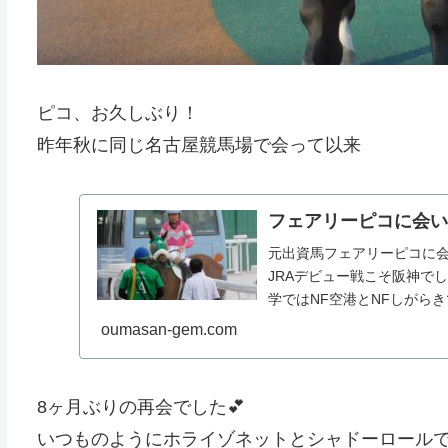
ピコ、お久しぶり！
昨年秋に同じ名古屋競馬場で会って以来
フェアリーピコに会
元出資馬フェアリーピコに
JRAデビュー戦こそ阪神で
学ではNF空港とNFしがら
きま...
oumasan-gem.com
8ヶ月ぶりの再会でした💕
いつものようにホライゾネットとシャドーロール