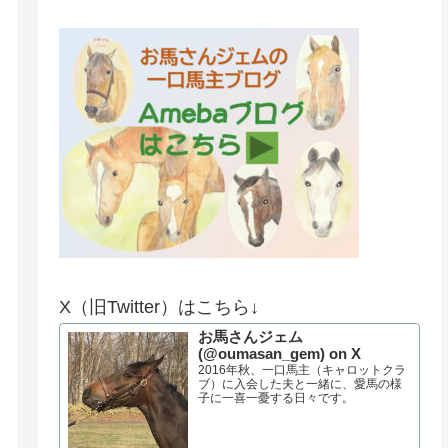
X（旧Twitter）はこちら↓
お馬さんジェム
(@oumasan_gem) on X
2016年秋、一口馬主（キャロットクラ
ブ）に入会した夫と一緒に、愛馬の様
子に一喜一憂する日々です。